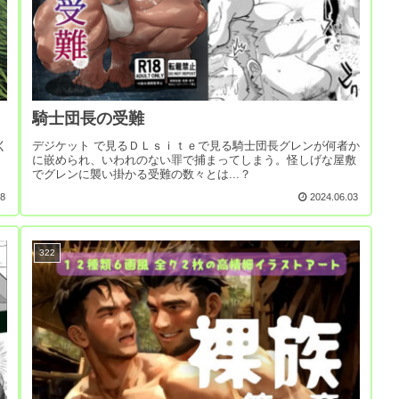
騎士団長の受難
く
デジケット で見るＤＬｓｉｔｅで見る騎士団長グレンが何者か
に嵌められ、いわれのない罪で捕まってしまう。怪しげな屋敷
でグレンに襲い掛かる受難の数々とは...？
18
2024.06.03
322