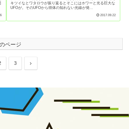
団
キツイなとワタロウが振り返るとそこにはホワーと光る巨大な
UFOが。そのUFOから得体の知れない光線が発...
16
2017.09.22
のページ
次
2
3
へ