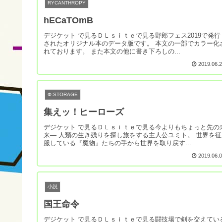
RYCANTHROPY
hECaTOmB
デジケット で見るＤＬｓｉｔｅで見る野郎フェス2019で発行
されたオリジナル本のデータ版です。 本文の一部でカラー化
れております。 また本文の他に書き下ろしの...
2019.06.
Φ:STORAGE
集えッ！ヒーローズ
デジケット で見るＤＬｓｉｔｅで見る今よりもちょっと先の
来― 人類の生き残りを探し旅をする主人公ユミト。 世界を征
服している『魔物』たちの手から世界を取り戻す...
2019.06.
小説
国王命令
デジケット で見るＤＬｓｉｔｅで見る闘技場で剣を交えてい