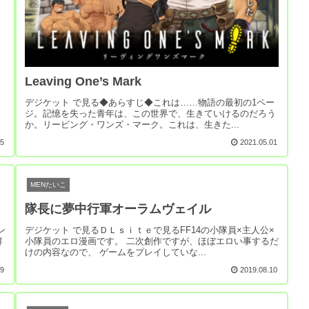
Leaving One’s Mark
デジケット で見る◆あらすじ◆これは……物語の最初の1ペー
ジ。記憶を失った青年は、この世界で、生きていけるのだろう
か。リービング・ワンズ・マーク。これは、生きた...
15
2021.05.01
MENたいこ
隊長に夢中行軍オーラムヴェイル
ン
デジケット で見るＤＬｓｉｔｅで見るFF14の小隊員×主人公×
群
小隊員のエロ漫画です。 二次創作ですが、ほぼエロい事するだ
けの内容なので、 ゲームをプレイしていな...
29
2019.08.10