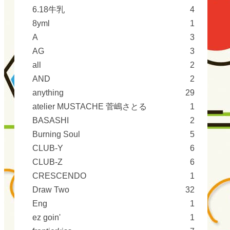
6.18牛乳
4
8yml
1
A
3
AG
3
all
2
AND
2
anything
29
atelier MUSTACHE 菅嶋さとる
1
BASASHI
2
Burning Soul
5
CLUB-Y
6
CLUB-Z
6
CRESCENDO
1
Draw Two
32
Eng
1
ez goin'
1