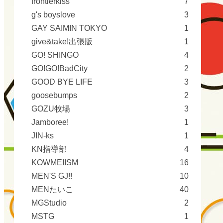
frontierkiss
7
g's boyslove
3
GAY SAIMIN TOKYO
1
give&take!出張版
1
GO! SHINGO
4
GO!GO!BadCity
2
GOOD BYE LIFE
3
goosebumps
2
GOZU牧場
3
Jamboree!
1
JIN-ks
1
KN指導部
4
KOWMEIISM
16
MEN'S GJ!!
10
MENたいこ
40
MGStudio
2
MSTG
1