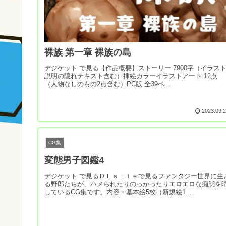
裸族 第一章 裸族の島
デジケット で見る【作品概要】ストーリー 7900字（イラス
説明の隠れテキスト含む）挿絵カラーイラストアート 12点
（人物なしのもの2点含む）PC版 全39ペ...
2023.09.
CG集
変態男子図鑑4
デジケット で見るＤＬｓｉｔｅで見るファンタジー世界に生
る野郎たちが、ハメられたりのっかったりエロエロな痴態を
しているCG集です。内容・基本絵5枚（新規絵1...