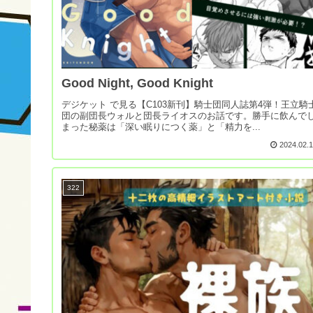
Good Night, Good Knight
デジケット で見る【C103新刊】騎士団同人誌第4弾！王立騎
団の副団長ウォルと団長ライオスのお話です。勝手に飲んで
まった秘薬は「深い眠りにつく薬」と「精力を...
2024.02.
322