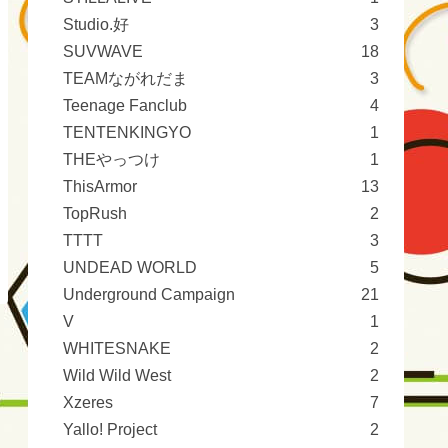
Studio.好
3
SUVWAVE
18
TEAMながれだま
3
Teenage Fanclub
4
TENTENKINGYO
1
THEやっつけ
1
ThisArmor
13
TopRush
2
TTTT
3
UNDEAD WORLD
5
Underground Campaign
21
V
1
WHITESNAKE
2
Wild Wild West
2
Xzeres
7
Yallo! Project
2