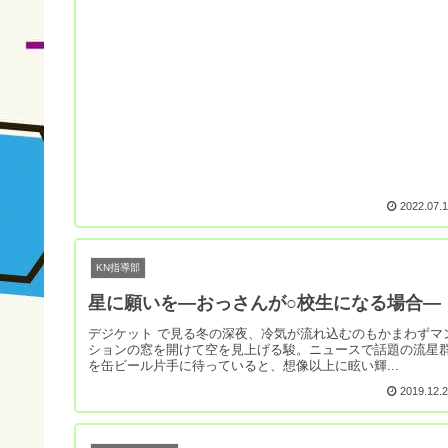
2022.07.
KN指導部
星に願いを―おっさんが○校生になる場合―
デジケット で見る冬の深夜、冷気が流れ込むのもかまわずマ
ションの窓を開けて空を見上げる駿。ニュースで話題の流星
を缶ビール片手に待っていると、想像以上に眩い輝...
2019.12.