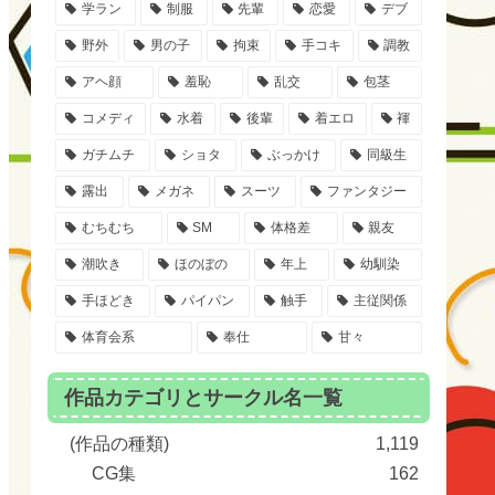
学ラン
制服
先輩
恋愛
デブ
野外
男の子
拘束
手コキ
調教
アヘ顔
羞恥
乱交
包茎
コメディ
水着
後輩
着エロ
褌
ガチムチ
ショタ
ぶっかけ
同級生
露出
メガネ
スーツ
ファンタジー
むちむち
SM
体格差
親友
潮吹き
ほのぼの
年上
幼馴染
手ほどき
パイパン
触手
主従関係
体育会系
奉仕
甘々
作品カテゴリとサークル名一覧
(作品の種類)
1,119
CG集
162