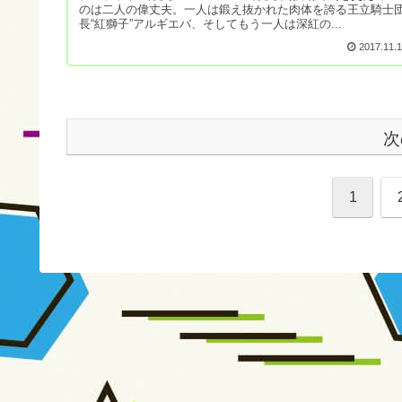
のは二人の偉丈夫。一人は鍛え抜かれた肉体を誇る王立騎士
長“紅獅子”アルギエバ、そしてもう一人は深紅の...
2017.11.
次
1