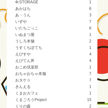
Φ:STORAGE
1
あかはち
6
あ・うん
3
いずや
7
いたちごっこ
6
いぬまつ屋
1
うしろ本舗
2
うすくちぽてち
1
えびすや
4
えびてん丼
4
おこめ倶楽部
1
おちゃおちゃ本舗
7
おタケ☆
7
きんえる
1
くまおカフェ
1
くまごろうProject
15
くりの森
2