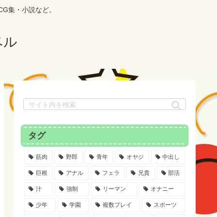
CG集・小説など。
ベル
タグ
筋肉
野郎
青年
オヤジ
中出し
巨根
アナル
フェラ
兄貴
部活
汁
強制
リーマン
オナニー
少年
学園
複数プレイ
スポーツ