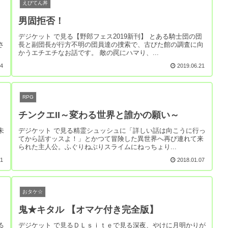
えびてん丼
男固拒否！
デジケット で見る【野郎フェス2019新刊】 とある騎士団の団
さ
長と副団長が行方不明の団員達の捜索で、古びた館の調査に向
かうエチエチなお話です。 敵の罠にハマり、...
24
2019.06.21
RPG
チンクエII～変わる世界と誰かの願い～
未
デジケット で見る精霊シュッシュに「詳しい話は向こうに行っ
てから話すッスよ！」とかつて冒険した異世界へ再び連れて来
られた主人公。ふぐりねぶりスライムにねっちょり...
01
2018.01.07
おタケ☆
鬼★キタル 【オマケ付き完全版】
る
デジケット で見るＤＬｓｉｔｅで見る深夜、やけに月明かりが