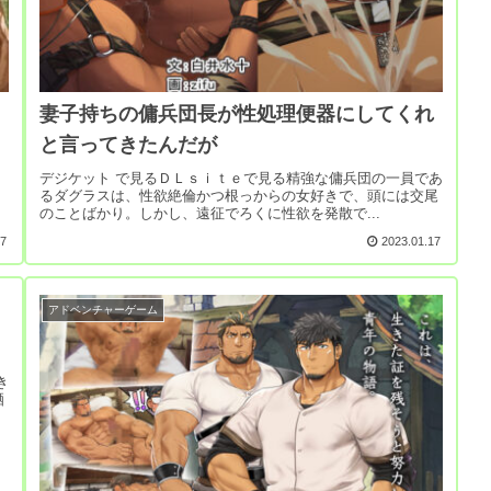
妻子持ちの傭兵団長が性処理便器にしてくれ
と言ってきたんだが
ト
デジケット で見るＤＬｓｉｔｅで見る精強な傭兵団の一員であ
るダグラスは、性欲絶倫かつ根っからの女好きで、頭には交尾
のことばかり。しかし、遠征でろくに性欲を発散で...
27
2023.01.17
アドベンチャーゲーム
き
晒