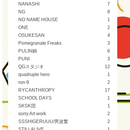
NANASHI
7
NG
8
NO NAME HOUSE
1
ONE
2
OSUKESAN
4
Pomegranate Freaks
3
PULIN鍋
6
PUNI
3
QGスタジオ
12
quadruple hero
1
ron-9
2
RYCANTHROPY
17
SCHOOL DAYS
1
SKSK団
1
sorry Art work
2
SSSHIGERUUU/男波繁
2
STILLALIVE
1