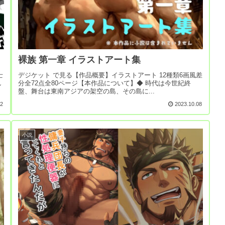
裸族 第一章 イラストアート集
士
デジケット で見る【作品概要】イラストアート 12種類6画風差
し
分全72点全80ページ【本作品について】◆ 時代は今世紀終
盤、舞台は東南アジアの架空の島、その島に...
12
2023.10.08
小説