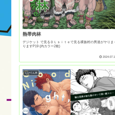
熱帯肉林
デジケット で見るＤＬｓｉｔｅで見る裸族村の男達がヤりま
りますP19 (内カラー2枚)
2024.07.
えびてん丼