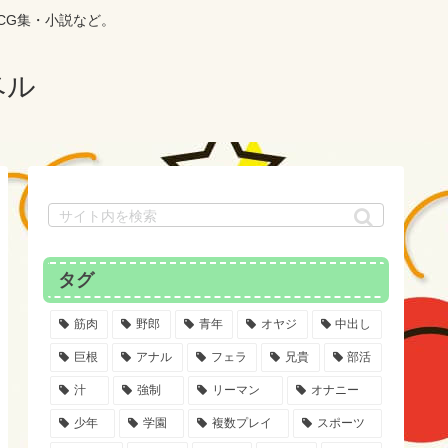
CG集・小説など。
ベル
タグ
筋肉
野郎
青年
オヤジ
中出し
巨根
アナル
フェラ
兄貴
部活
汁
強制
リーマン
オナニー
少年
学園
複数プレイ
スポーツ