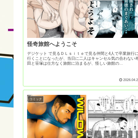
怪奇旅館へようこそ
デジケット で見るＤＬｓｉｔｅで見る仲間と4人で卒業旅行
行くことになったが、当日に二人はキャンセル気の合わない
田と笹塚は仕方なく旅館に泊まるが、怪しい旅館の...
2026.04.
コミック