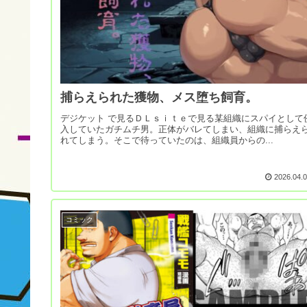
捕らえられた獲物、メス堕ち飼育。
デジケット で見るＤＬｓｉｔｅで見る某組織にスパイとして
入していたガチムチ男。正体がバレてしまい、組織に捕らえ
れてしまう。そこで待っていたのは、組織員からの...
2026.04.
コミック