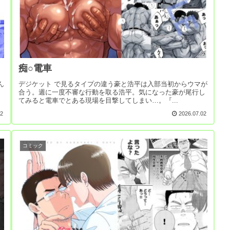
痴○電車
ん
デジケット で見るタイプの違う豪と浩平は入部当初からウマが
合う。週に一度不審な行動を取る浩平。気になった豪が尾行し
てみると電車でとある現場を目撃してしまい…。『...
02
2026.07.02
コミック