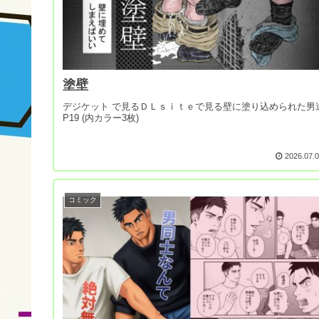
塗壁
デジケット で見るＤＬｓｉｔｅで見る壁に塗り込められた男
P19 (内カラー3枚)
2026.07.
コミック