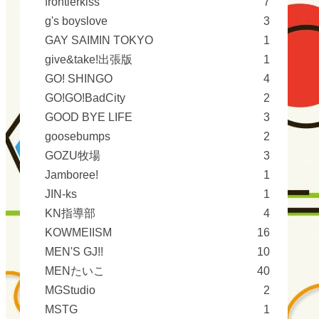
frontierkiss
7
g's boyslove
3
GAY SAIMIN TOKYO
1
give&take!出張版
1
GO! SHINGO
4
GO!GO!BadCity
2
GOOD BYE LIFE
3
goosebumps
2
GOZU牧場
3
Jamboree!
1
JIN-ks
1
KN指導部
4
KOWMEIISM
16
MEN'S GJ!!
10
MENたいこ
40
MGStudio
2
MSTG
1