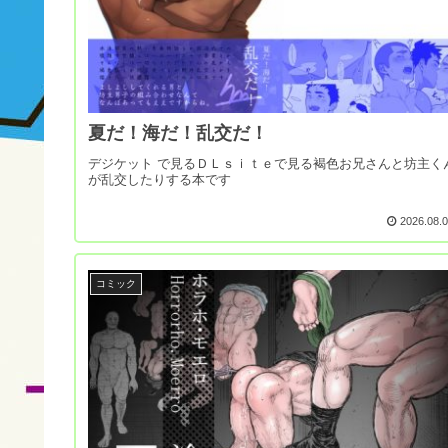
夏だ！海だ！乱交だ！
デジケット で見るＤＬｓｉｔｅで見る褐色お兄さんと坊主く
が乱交したりする本です
2026.08.
コミック