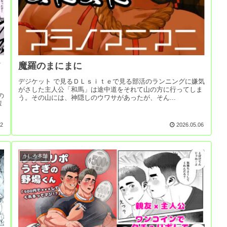
魔羅のまにまに
デジケット で見るＤＬｓｉｔｅで見る部活のランニングに嫌気
がさした主人公「和馬」は途中道をそれて山の方に行ってしま
の
う。その山には、神隠しのウワサがあったが、そん...
輩
12
2026.05.06
うしろ本舗