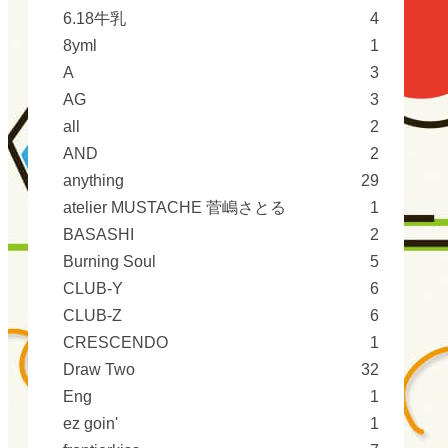
6.18牛乳
4
8yml
1
A
3
AG
3
all
2
AND
2
anything
29
atelier MUSTACHE 菅嶋さとる
1
BASASHI
2
Burning Soul
5
CLUB-Y
6
CLUB-Z
6
CRESCENDO
1
Draw Two
32
Eng
1
ez goin'
1