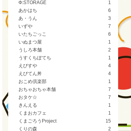
Φ:STORAGE
1
あかはち
6
あ・うん
3
いずや
7
いたちごっこ
6
いぬまつ屋
1
うしろ本舗
2
うすくちぽてち
1
えびすや
4
えびてん丼
4
おこめ倶楽部
1
おちゃおちゃ本舗
7
おタケ☆
7
きんえる
1
くまおカフェ
1
くまごろうProject
15
くりの森
2