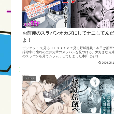
お前俺のスラパンオカズにしてナニしてんだ
よ！
デジケット で見るＤＬｓｉｔｅで見る野球部員・本田は部室
掃除中に憧れの土井先輩のスラパンを見つける。大好きな先
のスラパンを見てムラムラしてしまった本田はそれ...
2026.05.
コミック