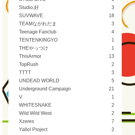
Studio.好
3
SUVWAVE
18
TEAMながれだま
3
Teenage Fanclub
4
TENTENKINGYO
1
THEやっつけ
1
ThisArmor
13
TopRush
2
TTTT
3
UNDEAD WORLD
5
Underground Campaign
21
V
1
WHITESNAKE
2
Wild Wild West
2
Xzeres
7
Yallo! Project
2