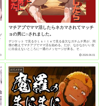
マチアプでママ活したらネカマされてマッチ
ョの男に○されました。
が
を
デジケット で見るＤＬｓｉｔｅで見る金欠なガチムチ男が、同
僚の教えでマチアプでママ活を始める。だが、なかなかいい女
に出会えないところに一通のメッセージが来る。そ...
03
2026.06.01
だてメテオ