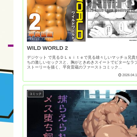
WILD WORLD 2
デジケット で見るＤＬｓｉｔｅで見る雄々しいマッチョ兄貴
ちの激しいセックスと、胸がときめきスイートでビターなラ
ストーリーを描く、平良雷蔵のファーストコミック...
2026.04.
コミック