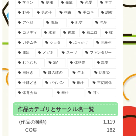
学ラン
制服
先輩
恋愛
デブ
野外
男の子
拘束
手コキ
調教
アヘ顔
羞恥
乱交
包茎
コメディ
水着
後輩
着エロ
褌
ガチムチ
ショタ
ぶっかけ
同級生
露出
メガネ
スーツ
ファンタジー
むちむち
SM
体格差
親友
潮吹き
ほのぼの
年上
幼馴染
手ほどき
パイパン
触手
主従関係
体育会系
奉仕
甘々
作品カテゴリとサークル名一覧
(作品の種類)
1,119
CG集
162