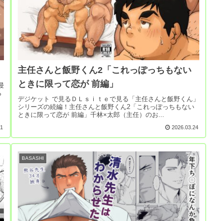
主任さんと飯野くん2「これっぽっちもない
ときに限って恋が 前編」
侵
ら
デジケット で見るＤＬｓｉｔｅで見る「主任さんと飯野くん」
シリーズの続編！主任さんと飯野くん2「これっぽっちもない
ときに限って恋が 前編」千林×太郎（主任）のお...
01
2026.03.24
BASASHI