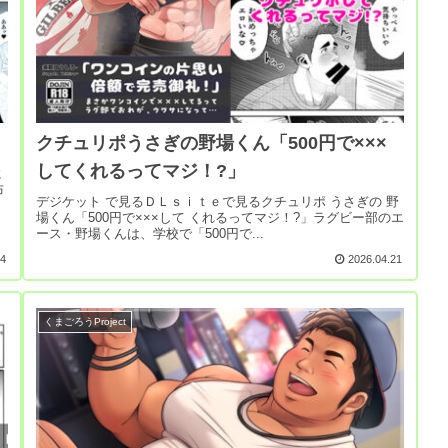
クチュリポうさぎの野場くん「500円で×××
してくれるってマジ！?」
に
布
デジケット で見るＤＬｓｉｔｅで見るクチュリポ うさぎの 野
場くん「500円で×××して くれるってマジ！?」ラグビー部のエ
ース・野場くんは、学校で「500円で...
24
2026.04.21
くまごろうProject