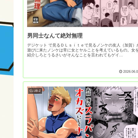
男同士なんて絶対無理
デジケット で見るＤＬｓｉｔｅで見るノンケの友人（加賀）
遊びに来たノンケは常に女とヤルことを考えているもの。女
紹介しろとうるさいがそんなことを言われてもゲイ...
2026.06.
CLUB-Z