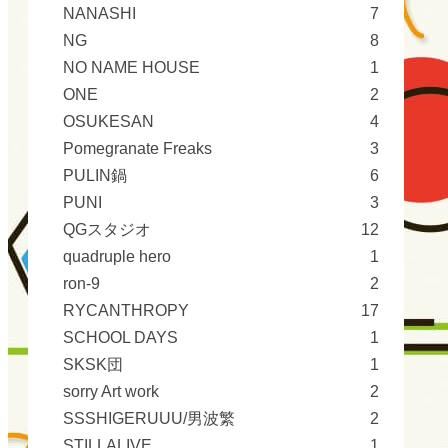
NANASHI
7
NG
8
NO NAME HOUSE
1
ONE
2
OSUKESAN
4
Pomegranate Freaks
3
PULIN鍋
6
PUNI
3
QGスタジオ
12
quadruple hero
1
ron-9
2
RYCANTHROPY
17
SCHOOL DAYS
1
SKSK団
1
sorry Art work
2
SSSHIGERUUU/男波繁
2
STILLALIVE
1