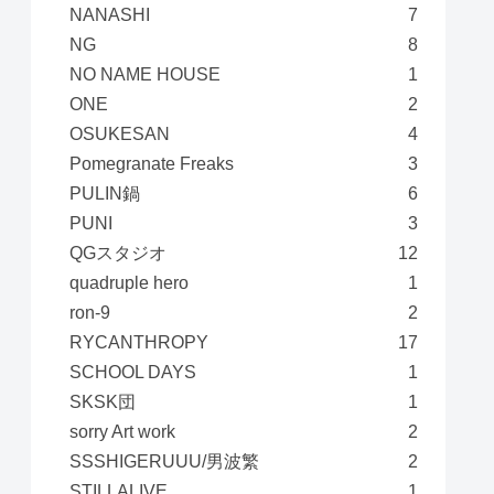
NANASHI
7
NG
8
NO NAME HOUSE
1
ONE
2
OSUKESAN
4
Pomegranate Freaks
3
PULIN鍋
6
PUNI
3
QGスタジオ
12
quadruple hero
1
ron-9
2
RYCANTHROPY
17
SCHOOL DAYS
1
SKSK団
1
sorry Art work
2
SSSHIGERUUU/男波繁
2
STILLALIVE
1