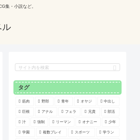
CG集・小説など。
ベル
タグ
筋肉
野郎
青年
オヤジ
中出し
巨根
アナル
フェラ
兄貴
部活
汁
強制
リーマン
オナニー
少年
学園
複数プレイ
スポーツ
学ラン