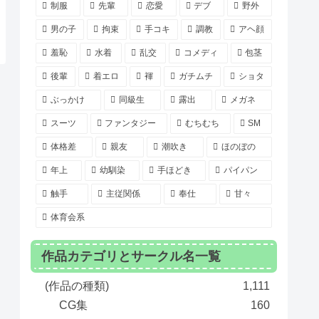
制服
先輩
恋愛
デブ
野外
男の子
拘束
手コキ
調教
アヘ顔
羞恥
水着
乱交
コメディ
包茎
後輩
着エロ
褌
ガチムチ
ショタ
ぶっかけ
同級生
露出
メガネ
スーツ
ファンタジー
むちむち
SM
体格差
親友
潮吹き
ほのぼの
年上
幼馴染
手ほどき
パイパン
触手
主従関係
奉仕
甘々
体育会系
作品カテゴリとサークル名一覧
(作品の種類)
1,111
CG集
160