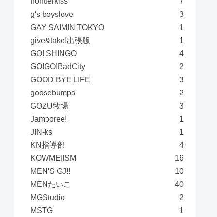
frontierkiss
7
g's boyslove
3
GAY SAIMIN TOKYO
1
give&take!出張版
1
GO! SHINGO
4
GO!GO!BadCity
2
GOOD BYE LIFE
3
goosebumps
2
GOZU牧場
3
Jamboree!
1
JIN-ks
1
KN指導部
4
KOWMEIISM
16
MEN'S GJ!!
10
MENたいこ
40
MGStudio
2
MSTG
1