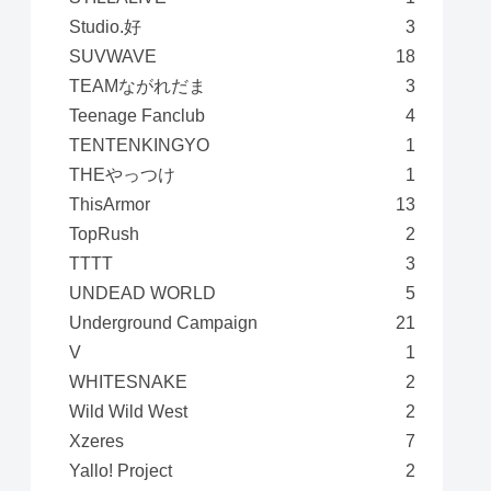
Studio.好
3
SUVWAVE
18
TEAMながれだま
3
Teenage Fanclub
4
TENTENKINGYO
1
THEやっつけ
1
ThisArmor
13
TopRush
2
TTTT
3
UNDEAD WORLD
5
Underground Campaign
21
V
1
WHITESNAKE
2
Wild Wild West
2
Xzeres
7
Yallo! Project
2