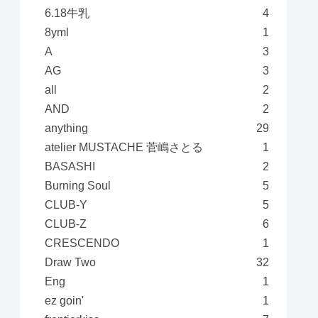
6.18牛乳
4
8yml
1
A
3
AG
3
all
2
AND
2
anything
29
atelier MUSTACHE 菅嶋さとる
1
BASASHI
2
Burning Soul
5
CLUB-Y
5
CLUB-Z
6
CRESCENDO
1
Draw Two
32
Eng
1
ez goin'
1