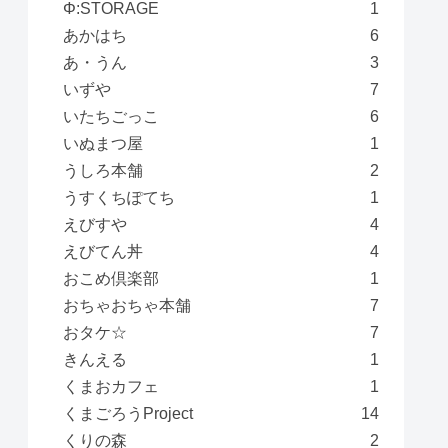
Φ:STORAGE
1
あかはち
6
あ・うん
3
いずや
7
いたちごっこ
6
いぬまつ屋
1
うしろ本舗
2
うすくちぽてち
1
えびすや
4
えびてん丼
4
おこめ倶楽部
1
おちゃおちゃ本舗
7
おタケ☆
7
きんえる
1
くまおカフェ
1
くまごろうProject
14
くりの森
2