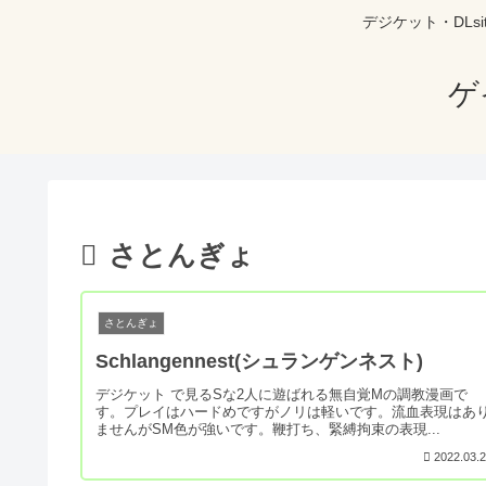
デジケット・DL
ゲ
さとんぎょ
さとんぎょ
Schlangennest(シュランゲンネスト)
デジケット で見るSな2人に遊ばれる無自覚Mの調教漫画で
す。プレイはハードめですがノリは軽いです。流血表現はあ
ませんがSM色が強いです。鞭打ち、緊縛拘束の表現...
2022.03.