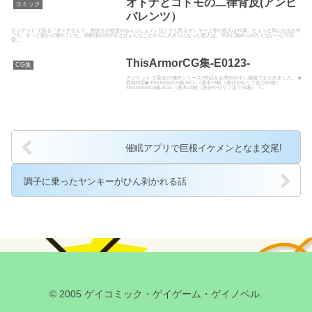
オトナとコドモの二律背反(アンビ
コミック
バレンツ）
デジケット で見る『オトナなんて、所詮その程度のもんっしょ？』泣く子も黙るヤンキー上等の悠人は○7歳。ちょっと気になるお年
ごろ。ずっと密かに憧れていた、幼馴染の兄洋介とひょんなことから二人きりになった悠人は、洋介に舐められたくない一心で見
栄...
ThisArmorCG集-E0123-
CG集
デジケット で見るCG集Eシリーズ3作品をお求めやすい価格でまとめました。 ■
収録作品■ ThisArmorCG集-E01-（基本19枚（差分やセリフ込で62枚）
ThisArmorCG集-E02-（基本13枚（差分やセリフ込で34枚） T...
催眠アプリで巨根イケメンとなま交尾!
調子に乗ったヤンキーがひん剥かれる話
© 2005 ゲイコミック・ゲイゲーム・ゲイノベル.