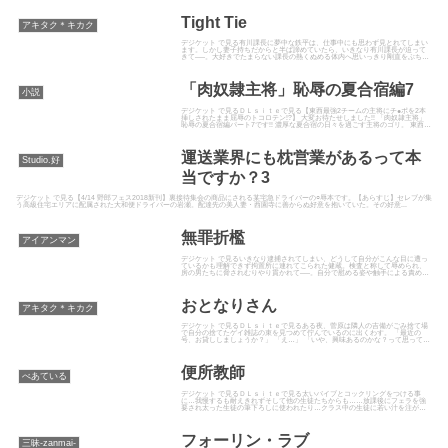
Tight Tie
アキタク＊キカク
デジケット で見る有川課長に夢中な鉄平は、仕事中にも思わず見とれてしまい
ます。しかし妻子持ちだからと半ば諦めていたら、いきなり有川課長が迫って
きて──。大好きでたまらない課長の熱くぬめる体内へ思いっきり剛直をぶち込
んで、最高の快楽を味わっち...
「肉奴隷主将」恥辱の夏合宿編7
小説
デジケット で見るＤＬｓｉｔｅで見る【東西最強2チームの主将にチ●ポを2本
挿しされたまま屈辱のトコロテン!?】 大変お待たせしました!! 「肉奴隷主将」
恥辱の夏合宿編パート7です!! 濃厚な夏合宿の日々を過ごす主将のゴリ。 東西そ
れぞれのチ...
運送業界にも枕営業があるって本
Studio.好
当ですか？3
デジケット で見る【4/14 野郎フェス2018新刊】裏接待集会の商品にされる某宅急ドライバーの○辱本です。【あらすじ】セレブが集
う高級住宅エリアに配属された大和便ドライバーの岩瀬。配達先の美人妻・西園寺に善からぬ好意を抱いていた。その好意...
無罪折檻
アイアンマン
デジケット で見るいきなり逮捕されてしまい、どうして自分がこんな目に遭っ
ているかも理解できず拘置所に連れてこられた健蔵。検査と称して辱められ、
房の男たちに脅されむりやり貫かれて──。自分で慰める姿や触手による責めも
お楽しみいただけます。
おとなりさん
アキタク＊キカク
デジケット で見るＤＬｓｉｔｅで見るある夜、菅原は隣人の吉備がごみ捨て場
で自分の捨てたゲイ雑誌の束を見つめて佇んでいるのに出くわす。 「最近の
号、お貸ししましょうか？」 「え…」 「いや、興味あるのかな？って思って」
深く考えず放った言葉に...
便所教師
べあている
デジケット で見るＤＬｓｉｔｅで見る太いバイブとコックリングをつける事
に…我慢するも耐えきれずそして他の生徒たちからも……放課後にフェラを強
要され太った生徒の筆下ろしに使われたり…クラス中の生徒に若い汁を注がれ
全身にぶちまけられ……教師が生...
フォーリン・ラブ
三昧-zanmai-