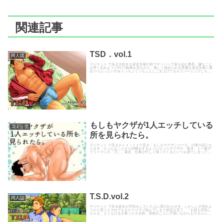
関連記事
TSD．vol.1
同人誌
デジケット で見る大好きな栄吉先輩の前でテンパって落ち込む勇吾。嫌なこと
は早く忘れようとPCで動画を見ながら、激しく責められる男優を栄吉先輩に重
ねつつぶっといのをぐっちょぐっちょとしごき上げてセルフバーニングしちゃ
います。思いっきり噴射した...
もしもヤクザが1人エッチしている
コミック
所を見られたら。
デジケット で見るＤＬｓｉｔｅで見る「もしもヤクザシリーズ」の第六話にな
ります。ひょんなことから同棲をするようになったヤクザの「竜牙」と一般サ
ラリーマンの「刃」。最近、仕事が忙しく帰ってくるといつも寝てしまってい
る刃に、竜牙はフラストレーシ...
T.S.D.vol.2
同人誌
デジケット で見る彼女が浮気をしていた上に悪びれもせず、しかしいざ別れよ
うかと思うとそれでもまたウジウジ悩んでしまう栄吉を見て、「お前も浮気し
ちゃえ」とくちびるを奪った小太郎。突然のことに戸惑いながらもサカユニの
中に手を入れられてきゅっとつ...