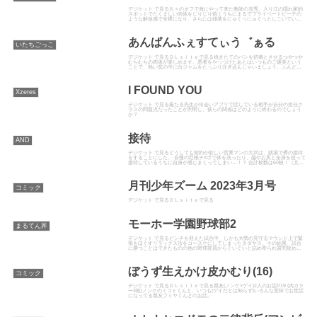
デジケット で見る久々のオフで海にやって来た教師の克秀。入り江の隠れ家的
スポットでたくましい肉体をじりじり焼くうちにまるでプライベートビーチの
ような解放感で全裸になり、さらには雄茎をにゅくっにゅぐっとしごいている
と、不意にこんがり日焼け少年...
あんぱんふぇすてぃう゛ぁる
いたちごっこ
デジケット で見るＤＬｓｉｔｅで見る焼きたてのパンを彷彿とさせるつやつや
むちむちの肉体が楽しめます。悪者をやっつけたあとはいつものご褒美という
ことで、熱い窯の中に白ジャムをたっぷり注ぎ込んじゃいましょう。ふんどし
の横からびくんびくんと脈打つ...
I FOUND YOU
Xzeres
デジケット で見る厳たる先生が出会いアプリで話している相手が自分の担任ク
ラスの問題児だったことが判明し、彼らの関係はどのように終わるのでしょう
か？
接待
AND
デジケット で見るどうしても契約が欲しい営業マンの大沢は、銭湯で裸の接待
をすることにした。 自慢の巨根チ○ポで体を洗ったり、脇やお尻と全身を使って
接待しているうちに自身が感じまくってしまい…！？ 合計枚数は60枚！（文字
入り30枚＋原画30...
月刊少年ズーム 2023年3月号
コミック
デジケット で見るＤＬｓｉｔｅで見る
モーホー学園野球部2
まるてん丼
デジケット で見るピンチを迎えた試合中、しかも大勢の見守るマウンド上で緊
張をほぐすリラックス法をコースケにしてしまったタダヤス。その結果、試合
に勝つことはできたものの他の野球部員からぐいぐいと詰め寄られ質問攻めに
されて――。ユニフォーム姿の...
ぼうず生えかけ皮かむり(16)
コミック
デジケット で見るＤＬｓｉｔｅで見る親友(ノンケ×ゲイ)2人のお話P19 (内カラ
ー3枚)ノンケのミコトくんと、いつも(ゲイだとは知らず)いろんな意味でお世話
になってる親友フミヤくんとのお話。