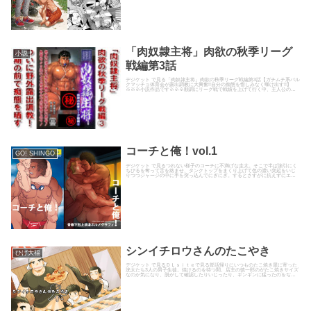
「肉奴隷主将」肉欲の秋季リーグ
小説
戦編第3話
デジケット で見る「肉奴隷主将」肉欲の秋季リーグ戦編第3話【ガチムチ系バル
クマッチョ体育会が露出調教に大興奮!!自分の痴態を惜しみなく曝け出す!!】
※※※小説作品です※※※順調にリーグ戦で戦績を上げて行く中、主人公のゴ
リは親友の魔の手にかか...
コーチと俺！vol.1
GO! SHINGO
デジケット で見るつれない様子のコーチに不満げな圭太。そこで半ば強引にく
ちびるを奪って舌を絡ませ、タンクトップをまくり上げて色の濃い突起をいじ
りつつジャージの中に手を突っ込んでにぎにぎ。するとさすがに抗えずにエラ
の張ったぱんぱんの先っぽから...
シンイチロウさんのたこやき
ひげ大福
デジケット で見るＤＬｓｉｔｅで見る部活帰りにいつものたこ焼き屋に寄った
洸太たち3人の男子生徒。焼けるのを待つ間、店主の慎一郎のがたこ焼きサイズ
なのか気になり、脱がして確認したりいじったり、ギンギンに猛ったのをぢゅ
るっぢゅるるっと深く咥え込...