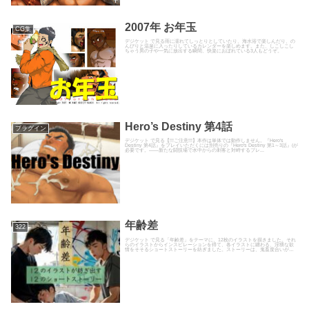
2007年 お年玉
CG集
デジケット で見る雨に濡れてしっとりとしていたり、海水浴で楽しんだり、の
んびりと温泉に入ったりしているカレンダーを楽しめます。また、しこしこし
ちゃう男の子や一気に放出する瞬間、快楽におぼれている3人もどうぞ。
Hero’s Destiny 第4話
プラグイン
デジケット で見る【!!!ご注意!!!】本作は単体では動作しません。『Hero's
Destiny 第4話』をプレイいただくには別売りの『Hero's Destiny 第1～3話』(が
必要です。――新たな闘技場で水中からの刺客と対峙するブレ...
年齢差
322
デジケット で見る「年齢差」をテーマに、12枚のイラストを描きました。それ
らのイラストからインスピレーションを得て、各イラストに纏わる、淫猥な欲
情をそそるショートストーリーを紡ぎました。ストーリーは、鬼畜度合いが低
いものから高いものへと並べ...