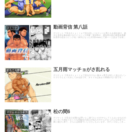
動画背信 第八話
コミック
デジケット で見るＤＬｓｉｔｅで見る逞しくセクシーな男たちを描き続け、絶
大な支持を集め続けるゲイコミック作家・晃次郎が、居向田太牟の体育会系露
出名作小説をコミック化！休刊となった月刊G-menにて第一～三話までを発表
し、第四話以降を完全描き...
五月雨マッチョがさ乱れる
まるてん丼
デジケット で見るＤＬｓｉｔｅで見るモテない陰キャ男子が試しに友人のノン
ケゴリラとえっちをしてみる話です。タイトルはあまり関係がない話です。
松の間6
マサムネ☆コキチ
デジケット で見る口を開けば早いとこ捨てたいだのヤらしてくんないかなだの
といろいろ溜まりまくりな同級生の浜口が知人のガチムチおっさんを目当てに
家に遊びに来て、さらには部屋でいじりだしちゃいます。ガチンコをしごきな
がらおっさんの舐めてみたいと...