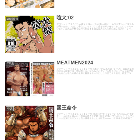
喧犬:02
anything
デジケット で見るツケが積もり積もって結構な金額に。もはや支払いの見込み
が薄いため、ついにご奉仕によってツケの分を精算させられることになっちゃ
います。頑丈な手枷をはめられたまま飢えた男たちの前に差し出され、さっそ
く前から後ろから横から無数の...
MEATMEN2024
CG集
デジケット で見るＤＬｓｉｔｅで見るボディビル系の男子たちの、エロ系妄想
雑誌同人誌第三段！前回前々回と変わらずボディビル男子がエッチな目線で見
られるのが当たり前の世界の雑誌をテーマにした作品です！筋肉、精液プロテ
イン、性的なトレーニングなど...
国王命令
小説
デジケット で見るＤＬｓｉｔｅで見る闘技場で剣を交えているのは二人の偉丈
夫。一人は鍛え抜かれた肉体を誇る王立騎士団長“紅獅子”アルギエバ、そしても
う一人は深紅のマントと長い腰巻きをまとう巨漢――かつて“獅子王”の異名で呼
ばれた国王レグルス。...