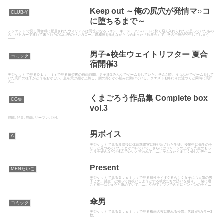
Keep out ～俺の尻穴が発情マ○コ
CLUB-Y
に堕ちるまで～
デジケット で見る田舎町に配属されたウィリアムは同僚となるレオン，キース，アルバートに快く迎え入れられたと思っていたもの
の、パトカーで連れて来られたのは山奥のバンガロー。違和感を覚えながらも始まった『歓迎会』で、その予感が的中してしまう
――...
男子●校生ウェイトリフター 夏合
コミック
宿開催3
デジケット で見るＤＬｓｉｔｅで見る練習後の自由時間、男子達はみんなでゲームをしていた。そんな時、うつぶせでゲームをして
いた高田の様子がどうもおかしい。息を荒げ顔が上気し、腰の部分が小刻みに動いている。クエストも終わりに近づくと同時に高田
の...
くまごろう作品集 Complete box
CG集
vol.3
野郎, 兄貴, 筋肉, リーマン, 巨根,
男ボイス
A
デジケット で見る放課後に体育準備室に呼び出された生徒。授業中に先生のを
じっと見つめていたことがバレていて、さらにはジャージの上から先生のもっ
こりを好きなだけ揉んでいいと言われて……。そんなたくましく優しい先生に
甘えて存分に揉みまくっちゃい...
Present
MENたいこ
デジケット で見るＤＬｓｉｔｅで見る母性をくすぐるらしく女子にも人気の男
子ヒナ。誕生日と知ってお祝いしようとする彼女たちの誘いを断り、一緒に過
ごす相手はシュウと決めていて……。やがてガマンできずにビンビンのをくっ
つけっこしたり、ぬるぬるにな...
傘男
コミック
デジケット で見るＤＬｓｉｔｅで見る梅雨の夜に現れる怪異。P19 (内カラー3
枚)