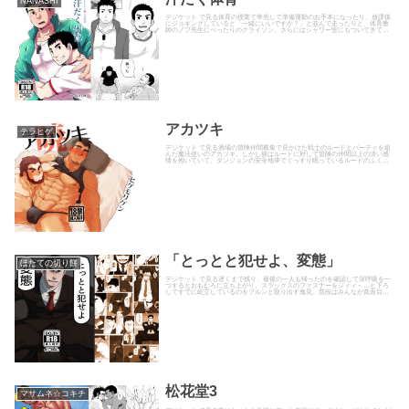
NANASHI
デジケット で見る体育の授業で率先して準備運動のお手本になったり、放課後
にジョギングしていると「一緒にいいですか？」と並んで走ったりと、体育教
師のノブ先生にべったりのクライソン。さらにはシャワー室にもついてきて発
達した筋肉をジロジロ見てくる...
アカツキ
テラヒゲ
デジケット で見る酒場の冒険仲間募集で見かけた戦士のルードとパーティを組
んだ魔法使いのアカツキ。しかし彼はルードに対して冒険の仲間以上の淡い感
情を抱いていて、ダンジョンの安全地帯でぐっすり眠っているルードのふくら
みに自分のをずりずりとこすり...
「とっとと犯せよ、変態」
ほたての切り餅
デジケット で見る遅くまで残り、最後の一人も帰ったのを確認して深呼吸を一
つするとおもむろに立ち上がり、スラックスのファスナーをジィィ～…と下ろ
してすでに屹立しているのをブルンと取り出す逸見。普段はみんなが真面目に
働いている職場であろうことか...
松花堂3
マサムネ☆コキチ