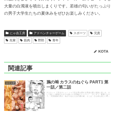
大量の白濁液を噴出しまくりです。若雄の匂いがたっぷり
の男子大学生たちの夏休みをぜひお楽しみください。
にゃ吉工房
アドベンチャーゲーム
スポーツ
兄貴
先輩
筋肉
野郎
青年
KOTA
関連記事
鴉の塒 カラスのねぐら PART1 第
コミック
一話／第二話
デジケット で見るＤＬｓｉｔｅで見る男を愛する男達の愛と孤独と哀しみ、そ
して新しい家族のカタチを描いた大長編ストーリー！ 「少しずつ、家族になろ
う」 天涯孤独の男が、転がり込んだ山の麓の家。そこは、心も体も逞しい野郎
達の隠れ家だった。常に褌...