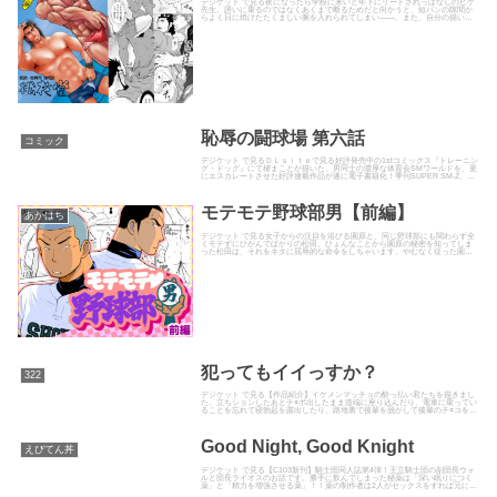
デジケット で見る夜になったら学校に来いと年下にリードされっぱなしのヒゲ
先生。誘いに乗るのではなくあくまで断るためだと向かうと、短パンの隙間か
らよく日に焼けたたくましい腕を入れられてしまい――。また、自分の描いた
絵とイケメンを重ねて妄想をふ...
恥辱の闘球場 第六話
コミック
デジケット で見るＤＬｓｉｔｅで見る好評発売中の1stコミックス『トレーニン
グ・ドッグ』にて櫂まことが描いた、男同士の濃厚な体育会SMワールドを、更
にエスカレートさせた好評連載作品が遂に電子書籍化！季刊SUPER SM-Z、月
刊G-menに...
モテモテ野球部男【前編】
あかはち
デジケット で見る女子からの注目を浴びる園原と、同じ野球部にも関わらず全
くモテずにひがんでばかりの松田。ひょんなことから園原の秘密を知ってしま
った松田は、それをネタに屈辱的な命令をしちゃいます。やむなく従った園原
のがギンギンにそそり勃つと、...
犯ってもイイっすか？
322
デジケット で見る【作品紹介】イケメンマッチョの酔っ払い君たちを描きまし
た。立ちションしたあとチ○ポ出したまま道端に座り込んだり、電車に乗ってい
ることを忘れて寝勃起を露出したり、路地裏で後輩を脱がして後輩のチ○コを弄
んだり、泥酔しているイケ...
Good Night, Good Knight
えびてん丼
デジケット で見る【C103新刊】騎士団同人誌第4弾！王立騎士団の副団長ウォ
ルと団長ライオスのお話です。勝手に飲んでしまった秘薬は「深い眠りにつく
薬」と「精力を増強させる薬」！！薬の制作者は2人がセックスをすれば元に戻
ると言うが…！？全32...