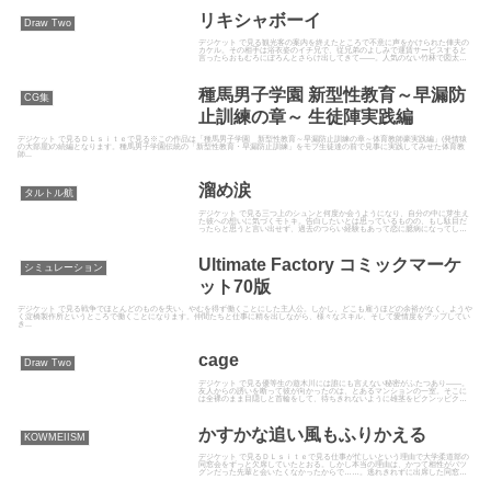
リキシャボーイ
Draw Two
デジケット で見る観光客の案内を終えたところで不意に声をかけられた俥夫の
カケル。その相手は浴衣姿のイチ兄で、従兄弟のよしみで運賃サービスすると
言ったらおもむろにぼろんとさらけ出してきて――。人気のない竹林で図太い
雄筍にちゅぷっちゅぷっとむし...
種馬男子学園 新型性教育～早漏防
CG集
止訓練の章～ 生徒陣実践編
デジケット で見るＤＬｓｉｔｅで見る※この作品は「種馬男子学園 新型性教育～早漏防止訓練の章～体育教師豪実践編」(発情猿
の大部屋)の続編となります。種馬男子学園伝統の「新型性教育・早漏防止訓練」をモブ生徒達の前で見事に実践してみせた体育教
師...
溜め涙
タルトル航
デジケット で見る三つ上のシュンと何度か会うようになり、自分の中に芽生え
た彼への想いに気づくモトキ。告白したいとは思っているものの、もし駄目だ
ったらと思うと言い出せず、過去のつらい経験もあって恋に臆病になってしま
う――。それでも、のしかかっ...
Ultimate Factory コミックマーケ
シミュレーション
ット70版
デジケット で見る戦争でほとんどのものを失い、やむを得ず働くことにした主人公。しかし、どこも雇うほどの余裕がなく、ようや
く淀橋製作所というところで働くことになります。仲間たちと仕事に精を出しながら、様々なスキル、そして愛情度をアップしてい
き...
cage
Draw Two
デジケット で見る優等生の遊木川には誰にも言えない秘密がふたつあり――。
友人からの誘いを断って彼が向かったのは、とあるマンションの一室。そこに
は全裸のまま目隠しと首輪をして、待ちきれないように雄茎をビクンッビクン
ッと跳ねさせながら荒くしてい...
かすかな追い風もふりかえる
KOWMEIISM
デジケット で見るＤＬｓｉｔｅで見る仕事が忙しいという理由で大学柔道部の
同窓会をずっと欠席していたとおる。しかし本当の理由は、かつて相性がバツ
グンだった先輩と会いたくなかったからで……。逃れきれずに出席した同窓会
でその先輩と再会し、他が二次...