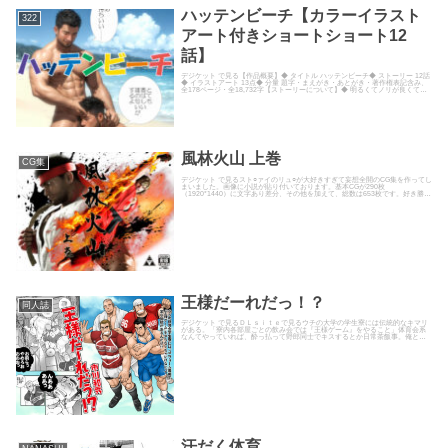
ハッテンビーチ【カラーイラスト
322
アート付きショートショート12
話】
デジケット で見る【作品概要】◆ タイトル ハッテンビーチ◆ ストーリー 12話
◆ イラストアート 13点◆ 分量 題字・まえがき・あとがき・著作権表記含み、
全178ページ・全18,732字【ストーリーについて】◆ 明るくてノリが良くてち
ょ...
風林火山 上巻
CG集
デジケット で見るスト○ァイのリュ○が大好きすぎて妄想全開のCG集を作ってし
まいました。画像に小説が貼り付いております。基本CGが290枚
（1920*1440）に文字あり差分、その他を加えて、総数は653枚です。好き勝手
に書いた妄想話の前半...
王様だーれだっ！？
同人誌
デジケット で見るＤＬｓｉｔｅで見るウチの大学の学生寮には伝統的なキマリ
がある。「寮内各部屋ごとの飲み会では『王様ゲーム』をやること」体育会系
なんてやっていれば、酔っ払って野郎同士でキスするとか日常茶飯事。俺と江
戸川だってふざけてキスしたつ...
汗だく体育