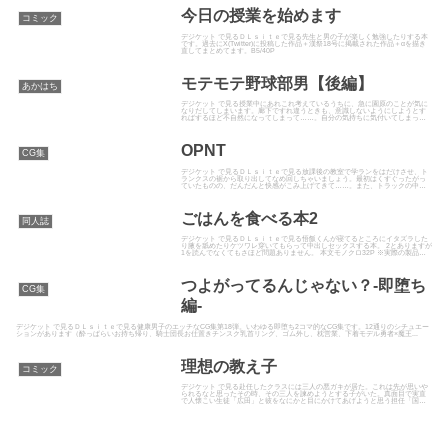
今日の授業を始めます
コミック
デジケット で見るＤＬｓｉｔｅで見る先生と男の子が楽しく勉強したりする本
です。過去にX(Twitter)に投稿した作品＋漢祭18号に掲載された作品＋αを描き
直してまとめてます。B5/40P
モテモテ野球部男【後編】
あかはち
デジケット で見る授業中にあれこれ考えているうちに、急に園原のことが気に
なりだしてしまいます。廊下ですれ違うときも、意識しないようにしようとす
ればするほど不自然になってしまって……。自分の気持ちに気付いてしまった
松田とちょっぴり不器用でけっ...
OPNT
CG集
デジケット で見るＤＬｓｉｔｅで見る放課後の教室で学ランをはだけさせ、ト
ランクスの裾から取り出してなめ回しちゃいましょう。最初はくすぐったがっ
ていたものの、だんだんと快感がこみ上げてきて……。また、トラックの中で
抱きかかえながら突き上げたり...
ごはんを食べる本2
同人誌
デジケット で見るＤＬｓｉｔｅで見る悟飯くんが寝てるところにイタズラした
り腋を舐めたりケツワレ穿いてもらって中出しセックスする本。 2とありますが
1を読んでなくてもさほど問題ありません。 本文モノクロ32P ※実際の製品は
モザイクではなく黒...
つよがってるんじゃない？-即堕ち
CG集
編-
デジケット で見るＤＬｓｉｔｅで見る健康男子のエッチなCG集第18弾。いわゆる即堕ち2コマ的なCG集です。12通りのシチュエー
ションがあります（酔っぱらいお持ち帰り、騎士団長お仕置きチンスク乳首リング、ゴム外し、枕営業、下着モデル勇者×魔王...
理想の教え子
コミック
デジケット で見る赴任したクラスには三人の悪ガキが居た。これは先が思いや
られるなと思ったその時、その三人を諫めようとする子がいた。真面目で実直
で人懐こい生徒「広田」と彼をなにかと目にかけてあげようと思う担任「国
崎」、その二人を付け狙う三バカ...